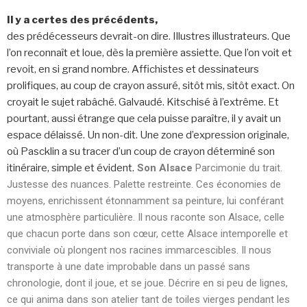
Il y a certes des précédents,
des prédécesseurs devrait-on dire. Illustres illustrateurs. Que
l’on reconnaît et loue, dès la première assiette. Que l’on voit et
revoit, en si grand nombre. Affichistes et dessinateurs
prolifiques, au coup de crayon assuré, sitôt mis, sitôt exact. On
croyait le sujet rabâché. Galvaudé. Kitschisé à l’extrême. Et
pourtant, aussi étrange que cela puisse paraître, il y avait un
espace délaissé. Un non-dit. Une zone d’expression originale,
où Pascklin a su tracer d’un coup de crayon déterminé son
itinéraire, simple et évident.
Son Alsace
Parcimonie du trait.
Justesse des nuances. Palette restreinte. Ces économies de
moyens, enrichissent étonnamment sa peinture, lui conférant
une atmosphère particulière. Il nous raconte son Alsace, celle
que chacun porte dans son cœur, cette Alsace intemporelle et
conviviale où plongent nos racines immarcescibles. Il nous
transporte à une date improbable dans un passé sans
chronologie, dont il joue, et se joue. Décrire en si peu de lignes,
ce qui anima dans son atelier tant de toiles vierges pendant les