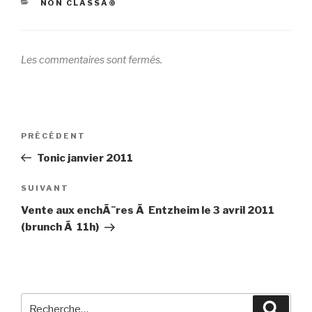
CATÉGORIES
NON CLASSÃ©
Les commentaires sont fermés.
Navigation
Article
PRÉCÉDENT
de
précédent
Tonic janvier 2011
l’article
Article
SUIVANT
suivant
Vente aux enchÃ¨res Ã Entzheim le 3 avril 2011
(brunch Ã 11h)
Recherche
Reche