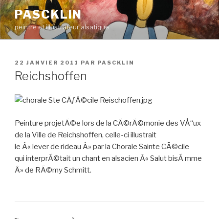
Aller
PASCKLIN
au
peintre et illustrateur alsatique
contenu
principal
PUBLIÉ
22 JANVIER 2011
PAR
PASCKLIN
LE
Reichshoffen
Peinture projetÃ©e lors de la CÃ©rÃ©monie des VÅ“ux
de la Ville de Reichshoffen, celle-ci illustrait
le Â« lever de rideau Â» par la Chorale Sainte CÃ©cile
qui interprÃ©tait un chant en alsacien Â« Salut bisÃ mme
Â» de RÃ©my Schmitt.