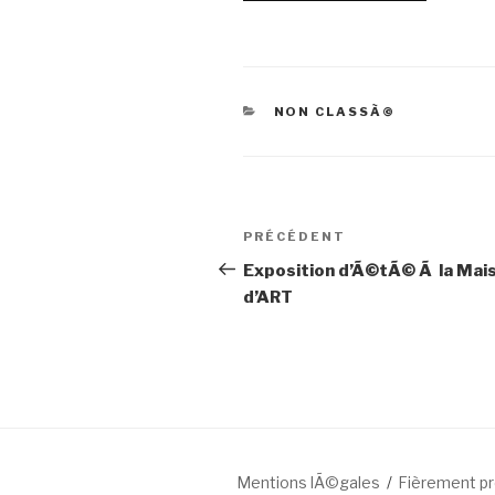
CATÉGORIES
NON CLASSÃ©
Navigation
Article
PRÉCÉDENT
de
précédent
Exposition d’Ã©tÃ© Ã la Mai
d’ART
l’article
Mentions lÃ©gales
Fièrement p