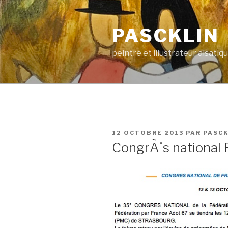
Aller
au
PASCKLIN
contenu
principal
peintre et illustrateur alsatiq
PUBLIÉ
12 OCTOBRE 2013
PAR
PASCK
LE
CongrÃ¨s national