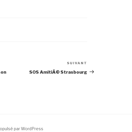
SUIVANT
Article
suivant
son
SOS AmitiÃ© Strasbourg
ropulsé par WordPress