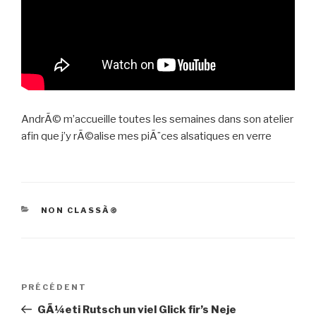
AndrÃ© m’accueille toutes les semaines dans son atelier
afin que j’y rÃ©alise mes piÃ¨ces alsatiques en verre
CATÉGORIES
NON CLASSÃ©
Navigation
Article
PRÉCÉDENT
de
précédent
GÃ¼eti Rutsch un viel Glick fir’s Neje