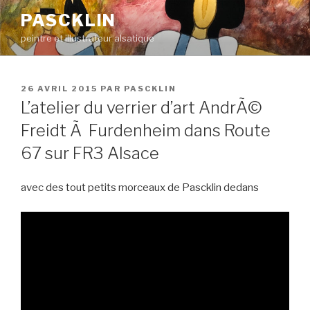
Aller
PASCKLIN
au
peintre et illustrateur alsatique
contenu
principal
PUBLIÉ
26 AVRIL 2015
PAR
PASCKLIN
LE
L’atelier du verrier d’art AndrÃ©
Freidt Ã Furdenheim dans Route
67 sur FR3 Alsace
avec des tout petits morceaux de Pascklin dedans