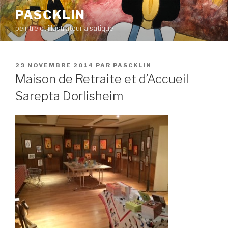
Aller
PASCKLIN
au
peintre et illustrateur alsatique
contenu
principal
PUBLIÉ
29 NOVEMBRE 2014
PAR
PASCKLIN
LE
Maison de Retraite et d’Accueil
Sarepta Dorlisheim