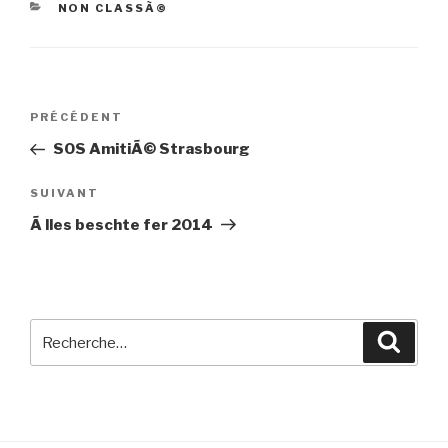
CATÉGORIES
NON CLASSÃ©
Navigation
Article
PRÉCÉDENT
de
précédent
SOS AmitiÃ© Strasbourg
l’article
Article
SUIVANT
suivant
Ã lles beschte fer 2014
Recherche
Reche
pour
: