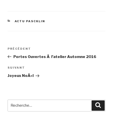
CATÉGORIES
ACTU PASCKLIN
Navigation
Article
PRÉCÉDENT
de
précédent
Portes Ouvertes Ã l’atelier Automne 2016
l’article
Article
SUIVANT
suivant
Joyeux NoÃ«l
Recherche
Reche
pour