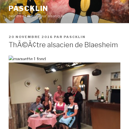
Aller
PASCKLIN
au
peintre et illustrateur alsatique
contenu
principal
PUBLIÉ
20 NOVEMBRE 2016
PAR
PASCKLIN
LE
ThÃ©Ã¢tre alsacien de Blaesheim