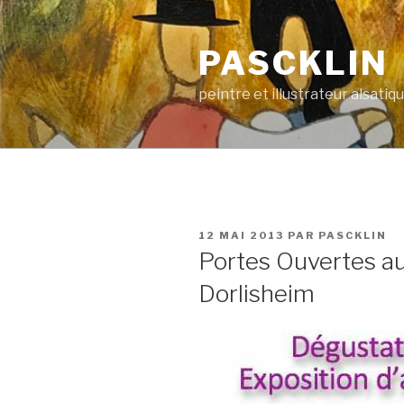
Aller
au
PASCKLIN
contenu
principal
peintre et illustrateur alsatiq
PUBLIÉ
12 MAI 2013
PAR
PASCKLIN
LE
Portes Ouvertes 
Dorlisheim