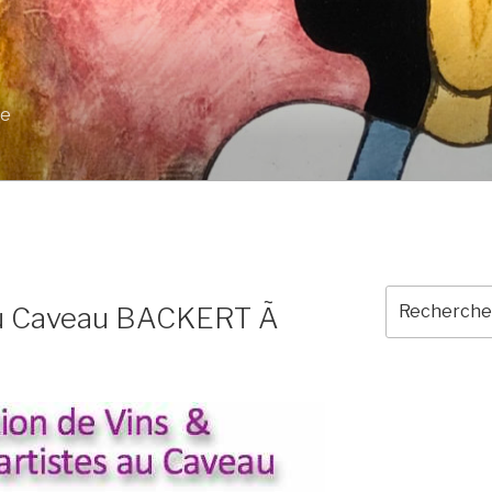
ue
Recherche
au Caveau BACKERT Ã
pour
: