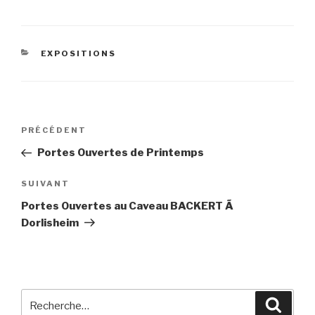
CATÉGORIES
EXPOSITIONS
Navigation
Article
PRÉCÉDENT
de
précédent
Portes Ouvertes de Printemps
l’article
Article
SUIVANT
suivant
Portes Ouvertes au Caveau BACKERT Ã
Dorlisheim
Recherche
Reche
pour