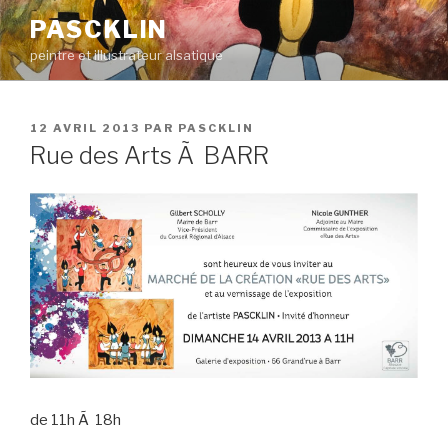
Aller
PASCKLIN
au
peintre et illustrateur alsatique
contenu
principal
PUBLIÉ
12 AVRIL 2013
PAR
PASCKLIN
LE
Rue des Arts Ã BARR
de 11h Ã 18h